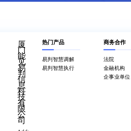
热门产品
商务合作
厦
门
能
易判智慧调解
法院
见
易
易判智慧执行
金融机构
判
企事业单位
信
息
科
技
有
限
公
司