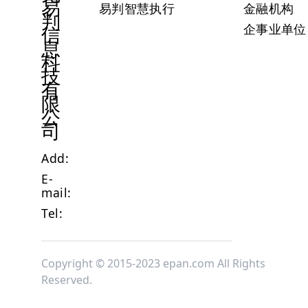
易
易判智慧执行
金融机构
判
企事业单位
信
息
科
技
有
限
公
司
Add:
E-
mail:
Tel:
Copyright © 2015-2023 epan.com All Rights
Reserved.